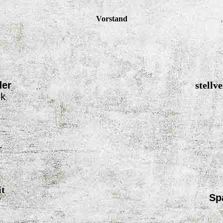
Vorstand
der
stellv
ek
r
it
Sp
7