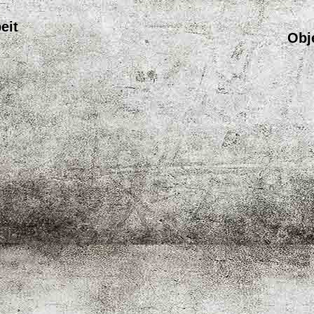
eit
Obj
g