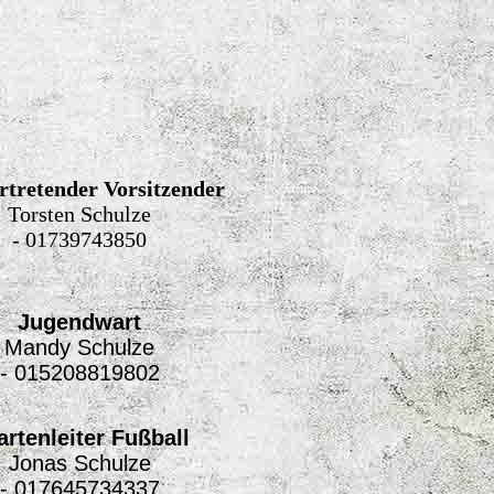
ertretender Vorsitzender
Torsten Schulze
-
01739743850
Jugendwart
Mandy Schulze
- 015208819802
artenleiter Fußball
Jonas Schulze
- 017645734337