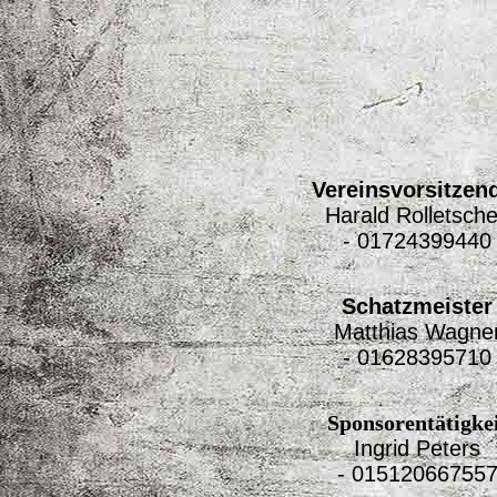
Vereinsvorsitzen
Harald Rolletsch
- 01724399440
Schatzmeister
Matthias Wagne
- 01628395710
Sponsorentätigke
Ingrid Peters
- 01512066755