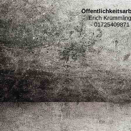
Öffentlichkeitsarb
Erich Krümmlin
- 01725409871